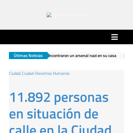
Saltar
al
contenido
Toggle
Naviga
asladarlo encontraron un arsenal nazi en su casa
Últimas Noticias
|
El Gobierno naci
Inicio
Ciudad
Ciudad-Derechos Humanos
Ciudad
11.892 personas
Actualidad
en situación de
Hormigas…
calle en la Ciudad
… y Cigarras