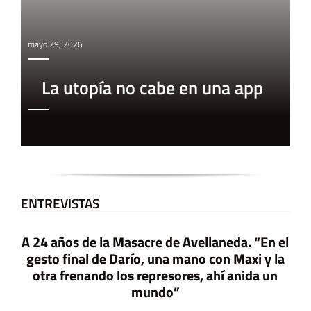
mayo 29, 2026
La utopía no cabe en una app
ENTREVISTAS
A 24 años de la Masacre de Avellaneda. “En el
gesto final de Darío, una mano con Maxi y la
otra frenando los represores, ahí anida un
mundo”