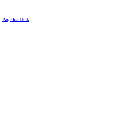
Page load link
Ir
a
Arriba