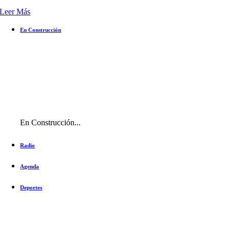
Leer Más
En Construcción
En Construcción...
Radio
Agenda
Deportes