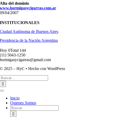
Alta del dominio
www.hormigasycigarras.com.ar
09/04/2007
INSTITUCIONALES
Ciudad Autónoma de Buenos Aires
Presidencia de la Nación Argentina
Hoy 0
Total 144
(11) ­5043-1250
hormigasycigarras@gmail.com
© 2025 – HyC • Hecho con WordPress
Buscar:
Toggle
Navigation
Inicio
Quienes Somos
Buscar: