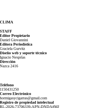
CLIMA
STAFF
Editor Propietario
Daniel Giovannini
Editora Periodística
Graciela Gurvitz
Diseño web y soporte técnico
Ignacio Nesprías
Dirección
Nazca 2416
Teléfono
11­50431250
Correo Electrónico
hormigasycigarras@gmail.com
Registro de propiedad intelectual
RL-2026-73706339-APN-DNDA#MJ