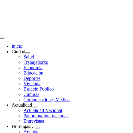
Saltar
al
contenido
Toggle
Navigation
Inicio
Ciudad
Salud
Trabajadorxs
Economía
Educación
Deportes
Vivienda
Espacio Publico
Culturas
Comunicación y Medios
Actualidad
Actualidad Nacional
Panorama Internacional
Entrevistas
Hormigas…
Agenda