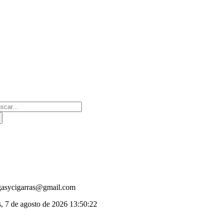
Saltar
al
contenido
scar:
gasycigarras@gmail.com
s, 7 de agosto de 2026
13:50:22
oggle