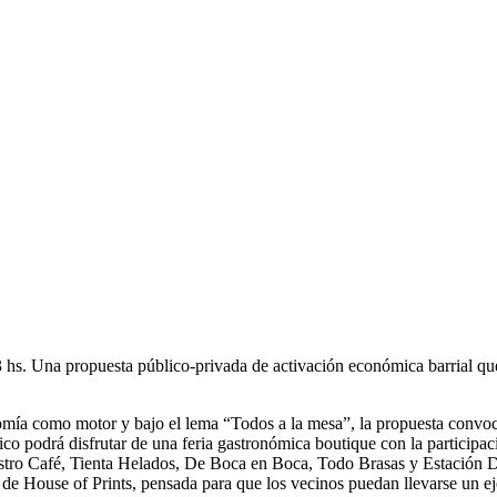
 hs. Una propuesta público-privada de activación económica barrial que 
a como motor y bajo el lema “Todos a la mesa”, la propuesta convoca a
lico podrá disfrutar de una feria gastronómica boutique con la participa
 Bistro Café, Tienta Helados, De Boca en Boca, Todo Brasas y Estación D
 de House of Prints, pensada para que los vecinos puedan llevarse un e