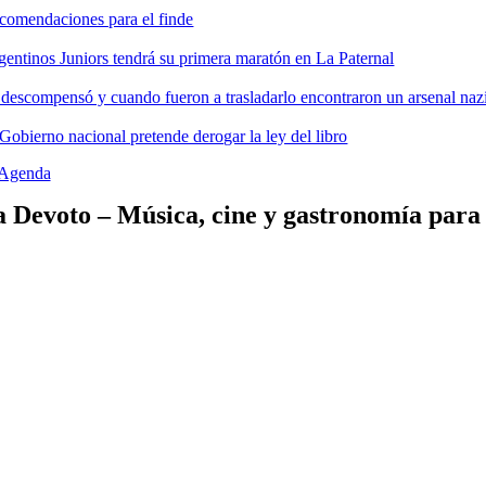
comendaciones para el finde
gentinos Juniors tendrá su primera maratón en La Paternal
 descompensó y cuando fueron a trasladarlo encontraron un arsenal nazi
 Gobierno nacional pretende derogar la ley del libro
Agenda
a Devoto – Música, cine y gastronomía para 