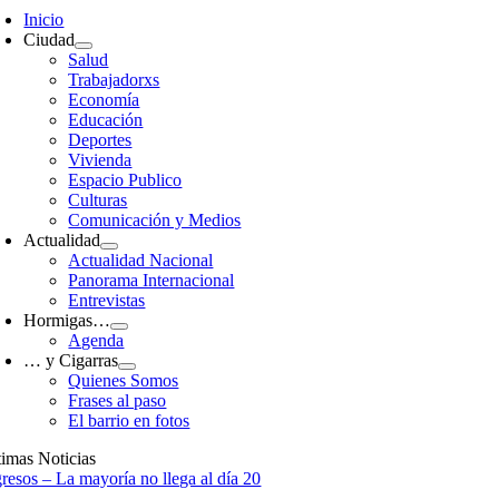
avigation
Inicio
Ciudad
Salud
Trabajadorxs
Economía
Educación
Deportes
Vivienda
Espacio Publico
Culturas
Comunicación y Medios
Actualidad
Actualidad Nacional
Panorama Internacional
Entrevistas
Hormigas…
Agenda
… y Cigarras
Quienes Somos
Frases al paso
El barrio en fotos
timas Noticias
gresos – La mayoría no llega al día 20