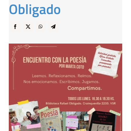
Obligado
… y Cigarras