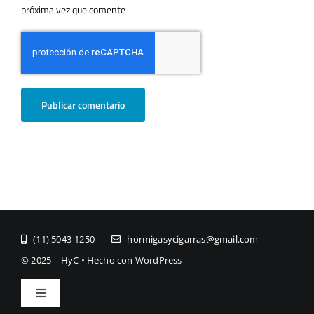
próxima vez que comente
(11) ­5043-1250
hormigasycigarras@gmail.com
© 2025 – HyC • Hecho con WordPress
Toggle