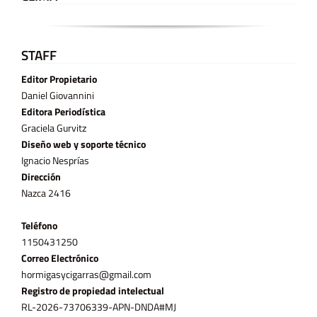
STAFF
Editor Propietario
Daniel Giovannini
Editora Periodística
Graciela Gurvitz
Diseño web y soporte técnico
Ignacio Nesprías
Dirección
Nazca 2416
Teléfono
11­50431250
Correo Electrónico
hormigasycigarras@gmail.com
Registro de propiedad intelectual
RL-2026-73706339-APN-DNDA#MJ