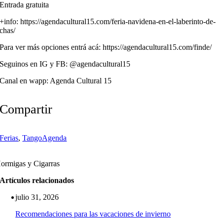
Entrada gratuita
+info: https://agendacultural15.com/feria-navidena-en-el-laberinto-de-
chas/
Para ver más opciones entrá acá: https://agendacultural15.com/finde/
Seguinos en IG y FB: @agendacultural15
Canal en wapp: Agenda Cultural 15
Compartir
Ferias
,
Tango
Agenda
ormigas y Cigarras
Artículos relacionados
julio 31, 2026
Recomendaciones para las vacaciones de invierno