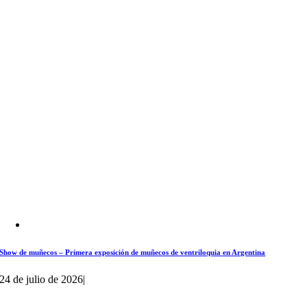
Show de muñecos – Primera exposición de muñecos de ventriloquia en Argentina
24 de julio de 2026
|