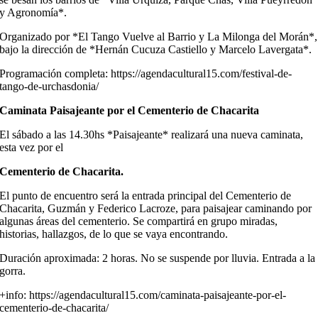
y Agronomía*.
Organizado por *El Tango Vuelve al Barrio y La Milonga del Morán*,
bajo la dirección de *Hernán Cucuza Castiello y Marcelo Lavergata*.
Programación completa: https://agendacultural15.com/festival-de-
tango-de-urchasdonia/
Caminata Paisajeante por el Cementerio de Chacarita
El sábado a las 14.30hs *Paisajeante* realizará una nueva caminata,
esta vez por el
Cementerio de Chacarita.
El punto de encuentro será la entrada principal del Cementerio de
Chacarita, Guzmán y Federico Lacroze, para paisajear caminando por
algunas áreas del cementerio. Se compartirá en grupo miradas,
historias, hallazgos, de lo que se vaya encontrando.
Duración aproximada: 2 horas. No se suspende por lluvia. Entrada a la
gorra.
+info: https://agendacultural15.com/caminata-paisajeante-por-el-
cementerio-de-chacarita/