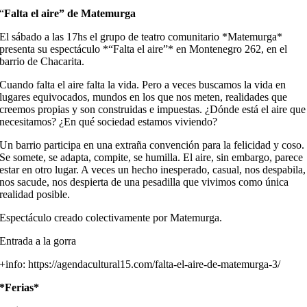
“
Falta el aire” de Matemurga
El sábado a las 17hs el grupo de teatro comunitario *Matemurga*
presenta su espectáculo *“Falta el aire”* en Montenegro 262, en el
barrio de Chacarita.
Cuando falta el aire falta la vida. Pero a veces buscamos la vida en
lugares equivocados, mundos en los que nos meten, realidades que
creemos propias y son construidas e impuestas. ¿Dónde está el aire que
necesitamos? ¿En qué sociedad estamos viviendo?
Un barrio participa en una extraña convención para la felicidad y coso.
Se somete, se adapta, compite, se humilla. El aire, sin embargo, parece
estar en otro lugar. A veces un hecho inesperado, casual, nos despabila,
nos sacude, nos despierta de una pesadilla que vivimos como única
realidad posible.
Espectáculo creado colectivamente por Matemurga.
Entrada a la gorra
+info: https://agendacultural15.com/falta-el-aire-de-matemurga-3/
*Ferias*