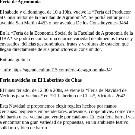
Feria de Agronomía
El sábado y el domingo, de 10 a 19hs, vuelve la *Feria del Productor
al Consumidor de la Facultad de Agronomía*. Se podrá entrar por la
avenida San Martín 4453 o por avenida De los Constituyentes 3454.
En la *Feria de la Economía Social de la Facultad de Agronomía de la
UBA* se podrá encontrar una enorme variedad de alimentos frescos y
envasados, delicias gastronómicas, frutas y verduras de estación que
llegan directamente de sus productores al consumidor.
Entrada gratuita
+info: https://agendacultural15.com/feria-de-agronomia-34/
Feria navideña en El Laberinto de Chas
El lunes feriado, de 12.30 a 20hs, se viene la *Feria de Navidad de
Vecinos para Vecinos* en *El Laberinto de Chas*, Victorica 2642.
Esta Navidad te proponemos elegir regalos hechos por manos
cercanas: pequeños emprendedores, artesanos, cooperativas, comercios
del barrio o esa vecina que vende por catálogo. En esta feria barrial vas
a encontrar una gran variedad de propuestas, en un ambiente festivo,
solidario y bien de barrio.