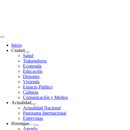
Saltar
al
contenido
Toggle
Navigation
Inicio
Ciudad
Salud
Trabajadorxs
Economía
Educación
Deportes
Vivienda
Espacio Publico
Culturas
Comunicación y Medios
Actualidad
Actualidad Nacional
Panorama Internacional
Entrevistas
Hormigas…
Agenda