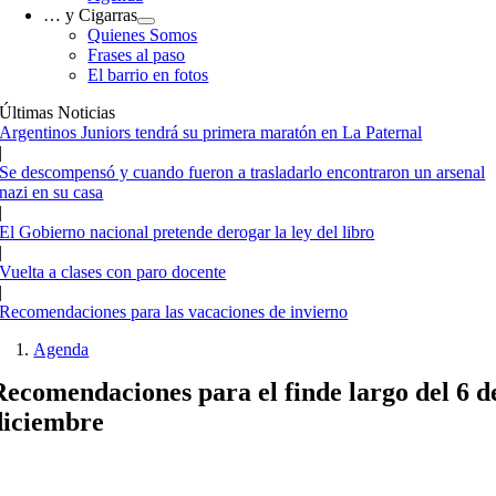
… y Cigarras
Quienes Somos
Frases al paso
El barrio en fotos
Últimas Noticias
Argentinos Juniors tendrá su primera maratón en La Paternal
|
Se descompensó y cuando fueron a trasladarlo encontraron un arsenal
nazi en su casa
|
El Gobierno nacional pretende derogar la ley del libro
|
Vuelta a clases con paro docente
|
Recomendaciones para las vacaciones de invierno
Agenda
Recomendaciones para el finde largo del 6 d
diciembre