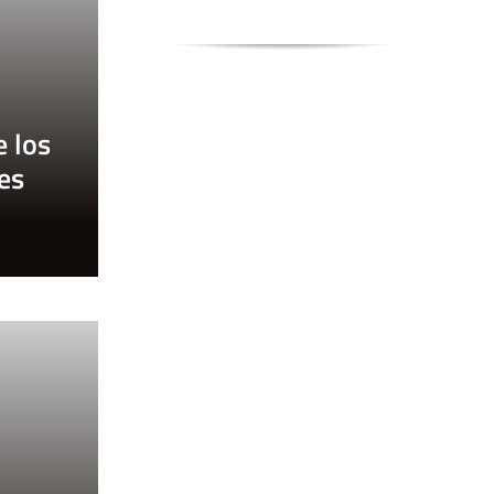
e los
es