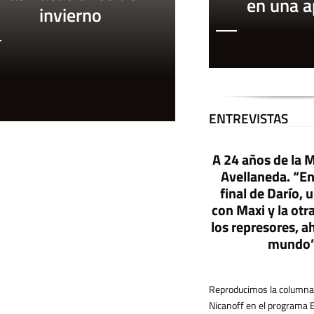
en una 
invierno
ENTREVISTAS
A 24 años de la 
E
l G
obierno contra las
o
Avellaneda. “En
final de Darío,
librerías-Libros com
quesos y gaseosas
con Maxi y la otr
los represores, a
mundo
El gobierno quiere derogar la ley de
precio único del libro con la promesa de
que serán más baratos, aunque la
experiencia internacional y la evidencia
económica muestran otra cosa. En este
texto, Alejandro Dujovne explica porqué
la cuestión va más allá de cómo y quién
Reproducimos la columna
Nicanoff en el programa 