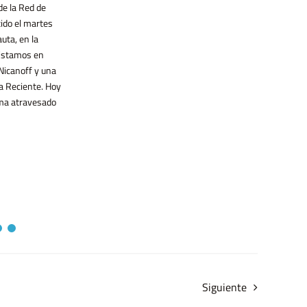
Ese movimiento que trascendió
de la Red de
recorrido por el vínculo entre economía
fronteras y [...]
digital y neoliberalismo, el caso chino
ido el martes
como espejo incómodo y las
uta, en la
posibilidades de construir alternativas
 Estamos en
tecnológicas desde [...]
Nicanoff y una
a Reciente. Hoy
ma atravesado
Siguiente