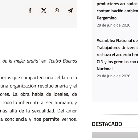
productores acusados
contaminación ambien
Pergamino
29 de junio de 2026
Asamblea Nacional de
Trabajadores Universit
rechaza el acuerdo fir
o de la mujer araña”
en
Teatro Buenos
CIN y los gremios con 
Nacional
29 de junio de 2026
ioneros que comparten una celda en la
Ya no
 una organización revolucionaria y el
estamos
res. La obra habla de ideales, de
hartas:
y todo lo inherente al ser humano, y
estamos
ás allá de la sexualidad. Del amor
la conciencia y nos permite vernos,
agotadas
DESTACADO