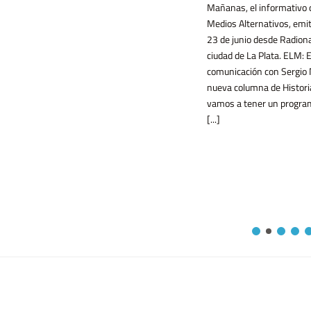
Mañanas, el informativo 
Medios Alternativos, emit
determina el valor monetario de los
23 de junio desde Radiona
libros, y destaca [...]
ciudad de La Plata. ELM:
comunicación con Sergio 
nueva columna de Histori
vamos a tener un progra
[...]