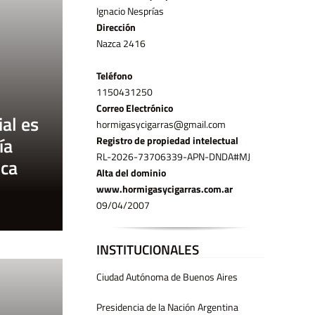
Ignacio Nesprías
Dirección
Nazca 2416
Teléfono
11­50431250
Correo Electrónico
al es
hormigasycigarras@gmail.com
ía
Registro de propiedad intelectual
RL-2026-73706339-APN-DNDA#MJ
ica
Alta del dominio
www.hormigasycigarras.com.ar
09/04/2007
INSTITUCIONALES
Ciudad Autónoma de Buenos Aires
Presidencia de la Nación Argentina