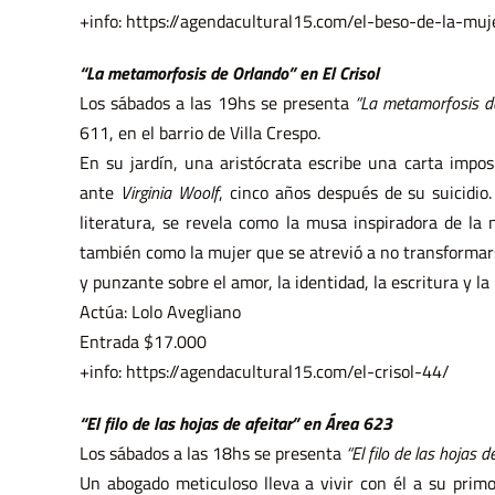
+info: https://agendacultural15.com/el-beso-de-la-mu
“La metamorfosis de Orlando” en El Crisol
Los sábados a las 19hs se presenta
“La metamorfosis d
611, en el barrio de Villa Crespo.
En su jardín, una aristócrata escribe una carta imposi
ante
Virginia Woolf
, cinco años después de su suicidio
literatura, se revela como la musa inspiradora de la n
también como la mujer que se atrevió a no transformar
y punzante sobre el amor, la identidad, la escritura y la
Actúa: Lolo Avegliano
Entrada $17.000
+info: https://agendacultural15.com/el-crisol-44/
“El filo de las hojas de afeitar” en Área 623
Los sábados a las 18hs se presenta
“El filo de las hojas d
Un abogado meticuloso lleva a vivir con él a su prim