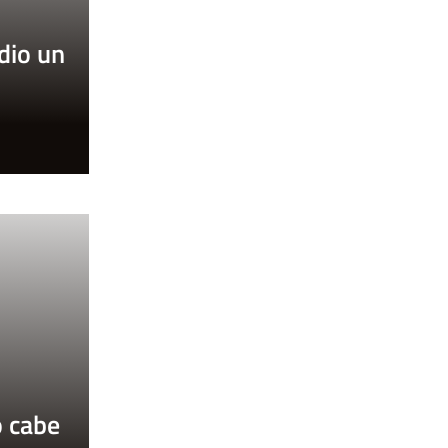
 dio un
o
o cabe