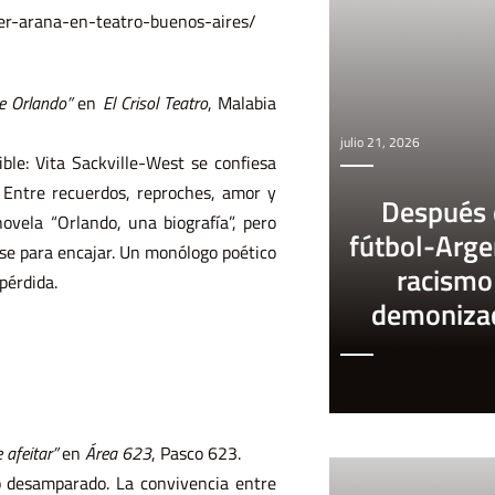
jer-arana-en-teatro-buenos-aires/
e Orlando”
en
El Crisol Teatro
, Malabia
julio 21, 2026
ble: Vita Sackville-West se confiesa
. Entre recuerdos, reproches, amor y
Después 
ovela “Orlando, una biografía”, pero
fútbol-Arge
se para encajar. Un monólogo poético
racismo
 pérdida.
demoniza
e afeitar”
en
Área 623
, Pasco 623.
o desamparado. La convivencia entre