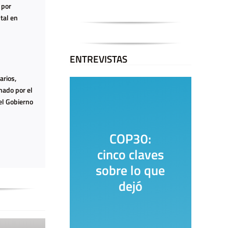
 por
tal en
ENTREVISTAS
arios,
mado por el
el Gobierno
COP30:
La Ca
cinco claves
Encu
sobre lo que
dejó