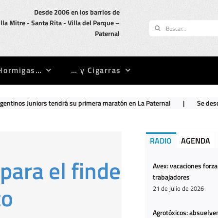
Desde 2006 en los barrios de
illa Mitre -­ Santa Rita -­ Villa del Parque –
Buscar:
Paternal
Hormigas…
… y Cigarras
s tendrá su primera maratón en La Paternal
|
Se descompensó y cuan
RADIO
AGENDA
ara el finde
Avex: vacaciones forz
trabajadores
to
21 de julio de 2026
Agrotóxicos: absuelven