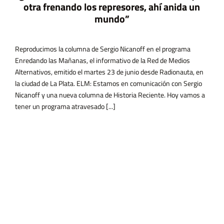
A 
mundo”
la
20
Ma
producimos la columna de Sergio Nicanoff en el programa
redando las Mañanas, el informativo de la Red de Medios
ernativos, emitido el martes 23 de junio desde Radionauta, en
ciudad de La Plata. ELM: Estamos en comunicación con Sergio
anoff y una nueva columna de Historia Reciente. Hoy vamos a
Un
ner un programa atravesado [...]