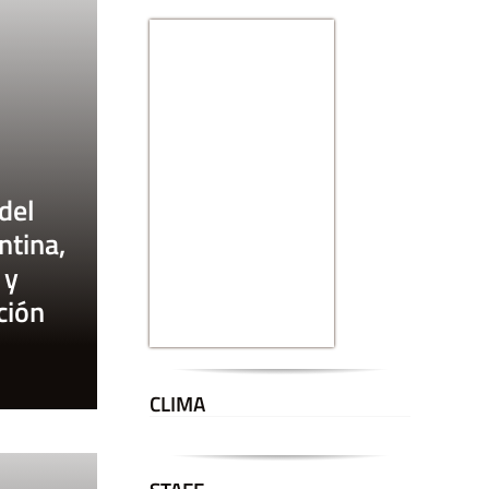
del
ntina,
 y
ción
CLIMA