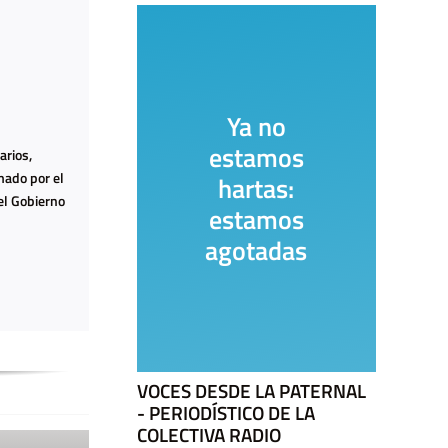
Ya no
estamos
c
arios,
mado por el
hartas:
s
el Gobierno
estamos
agotadas
VOCES DESDE LA PATERNAL
- PERIODÍSTICO DE LA
COLECTIVA RADIO