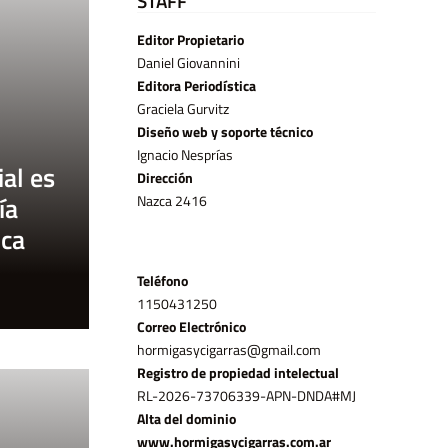
STAFF
Editor Propietario
Daniel Giovannini
Editora Periodística
Graciela Gurvitz
Diseño web y soporte técnico
Ignacio Nesprías
al es
Dirección
ía
Nazca 2416
ica
Teléfono
11­50431250
Correo Electrónico
hormigasycigarras@gmail.com
Registro de propiedad intelectual
RL-2026-73706339-APN-DNDA#MJ
Alta del dominio
www.hormigasycigarras.com.ar