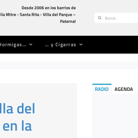
Desde 2006 en los barrios de
illa Mitre -­ Santa Rita -­ Villa del Parque –
Buscar:
Paternal
Hormigas…
… y Cigarras
RADIO
AGENDA
la del
 en la