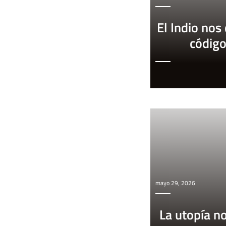
El Indio nos
códig
mayo 29, 2026
La utopía n