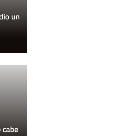
 dio un
o
o cabe