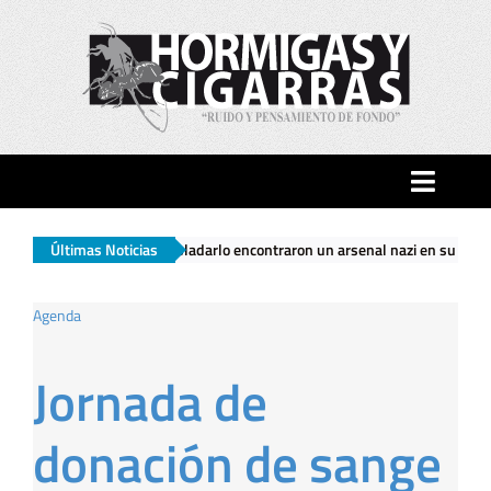
Saltar
al
contenido
Toggle
Naviga
a trasladarlo encontraron un arsenal nazi en su casa
Últimas Noticias
|
El Gobierno 
Inicio
Agenda
Ciudad
Jornada de
Actualidad
donación de sange
Hormigas…