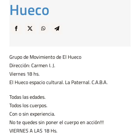
Hueco
… y Cigarras
Grupo de Movimiento de El Hueco
Dirección: Carmen I. J.
Viernes 18 hs.
El Hueco espacio cultural. La Paternal. C.A.B.A.
Todas las edades.
Todos los cuerpos.
Con o sin experiencia.
No te quedes sin poner el cuerpo en acción!!!
VIERNES A LAS 18 Hs.