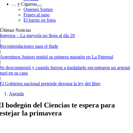
… y Cigarras
Quienes Somos
Frases al paso
El barrio en fotos
Últimas Noticias
Ingresos – La mayoría no llega al día 20
|
Recomendaciones para el finde
|
Argentinos Juniors tendrá su primera maratón en La Paternal
|
Se descompensó y cuando fueron a trasladarlo encontraron un arsenal
nazi en su casa
|
El Gobierno nacional pretende derogar la ley del libro
Agenda
El bodegón del Ciencias te espera para
festejar la primavera