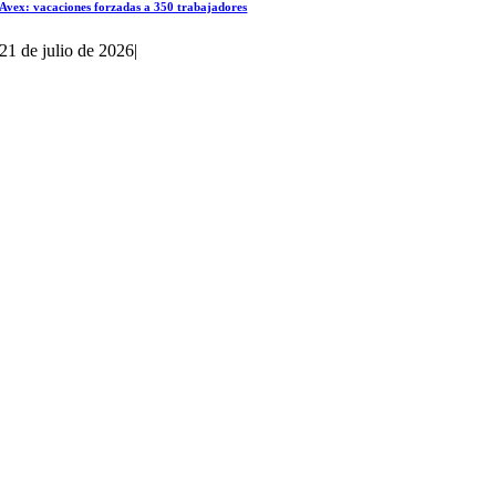
Avex: vacaciones forzadas a 350 trabajadores
21 de julio de 2026
|