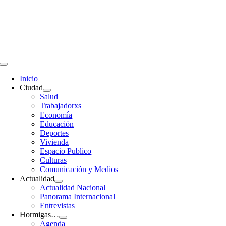
Saltar
al
contenido
Toggle
Navigation
Inicio
Ciudad
Salud
Trabajadorxs
Economía
Educación
Deportes
Vivienda
Espacio Publico
Culturas
Comunicación y Medios
Actualidad
Actualidad Nacional
Panorama Internacional
Entrevistas
Hormigas…
Agenda