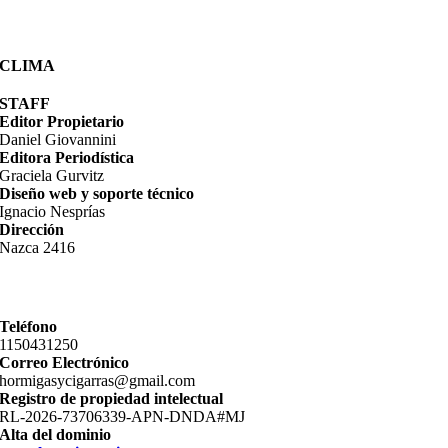
CLIMA
STAFF
Editor Propietario
Daniel Giovannini
Editora Periodística
Graciela Gurvitz
Diseño web y soporte técnico
Ignacio Nesprías
Dirección
Nazca 2416
Teléfono
11­50431250
Correo Electrónico
hormigasycigarras@gmail.com
Registro de propiedad intelectual
RL-2026-73706339-APN-DNDA#MJ
Alta del dominio