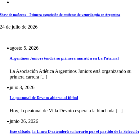
Show de muñecos – Primera exposición de muñecos de ventriloquia en Argentina
24 de julio de 2026
|
agosto 5, 2026
Argentinos Juniors tendrá su primera maratón en La Paternal
La Asociación Atlética Argentinos Juniors está organizando su
primera carrera [...]
julio 3, 2026
La peatonal de Devoto abierta al fútbol
Hoy, la peatonal de Villa Devoto espera a la hinchada [...]
junio 26, 2026
Este sábado, la Línea D extenderá su horario por el partido de la Selecció