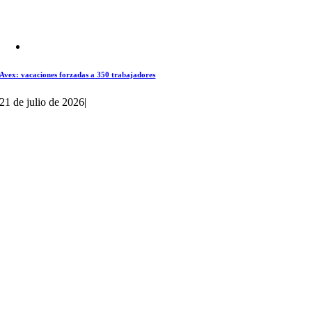
Avex: vacaciones forzadas a 350 trabajadores
21 de julio de 2026
|