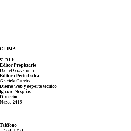
CLIMA
STAFF
Editor Propietario
Daniel Giovannini
Editora Periodística
Graciela Gurvitz
Diseño web y soporte técnico
Ignacio Nesprías
Dirección
Nazca 2416
Teléfono
11­50431250