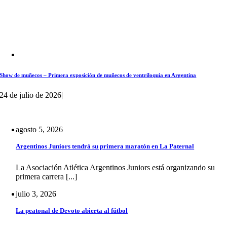
Show de muñecos – Primera exposición de muñecos de ventriloquia en Argentina
24 de julio de 2026
|
agosto 5, 2026
Argentinos Juniors tendrá su primera maratón en La Paternal
La Asociación Atlética Argentinos Juniors está organizando su
primera carrera [...]
julio 3, 2026
La peatonal de Devoto abierta al fútbol