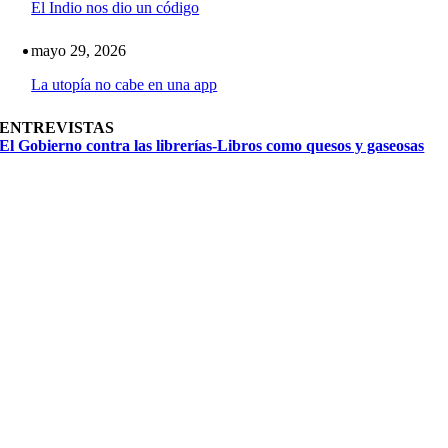
El Indio nos dio un código
mayo 29, 2026
La utopía no cabe en una app
ENTREVISTAS
El Gobierno contra las librerías-Libros como quesos y gaseosas