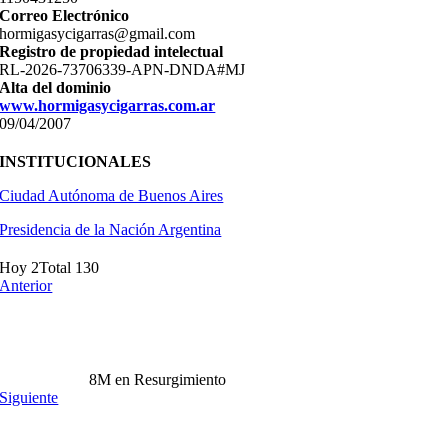
Correo Electrónico
hormigasycigarras@gmail.com
Registro de propiedad intelectual
RL-2026-73706339-APN-DNDA#MJ
Alta del dominio
www.hormigasycigarras.com.ar
09/04/2007
INSTITUCIONALES
Ciudad Autónoma de Buenos Aires
Presidencia de la Nación Argentina
Hoy 2
Total 130
Anterior
8M en Resurgimiento
Siguiente