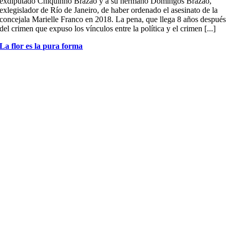
exdiputado Chiquinho Brazao y a su hermano Domingos Brazao,
exlegislador de Río de Janeiro, de haber ordenado el asesinato de la
concejala Marielle Franco en 2018. La pena, que llega 8 años después
del crimen que expuso los vínculos entre la política y el crimen [...]
La flor es la pura forma