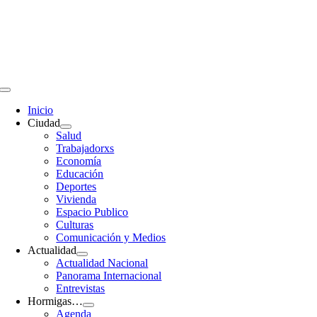
Saltar
al
contenido
Toggle
Navigation
Inicio
Ciudad
Salud
Trabajadorxs
Economía
Educación
Deportes
Vivienda
Espacio Publico
Culturas
Comunicación y Medios
Actualidad
Actualidad Nacional
Panorama Internacional
Entrevistas
Hormigas…
Agenda